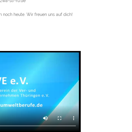
zwa-slf-ru.de
 noch heute. Wir freuen uns auf dich!