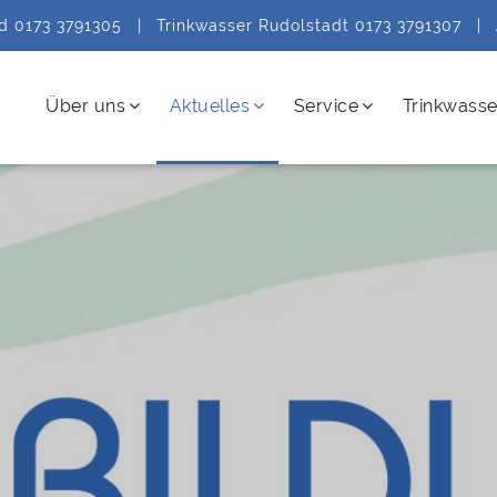
ld 0173 3791305
|
Trinkwasser Rudolstadt 0173 3791307
|
Über uns
Aktuelles
Service
Trinkwasse