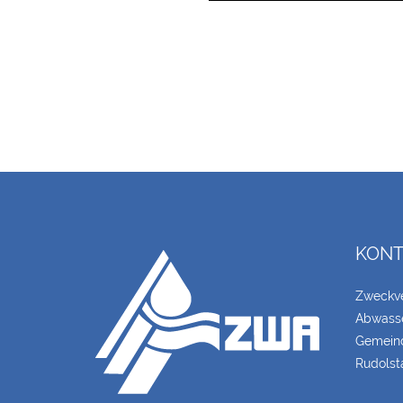
KONT
Zweckv
Abwasse
Gemeind
Rudolst