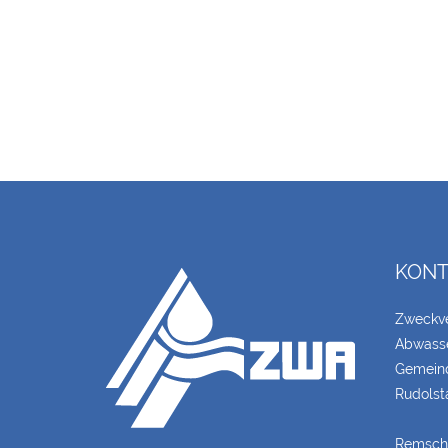
KONT
Zweckv
Abwasse
Gemeind
Rudolst
Remschü