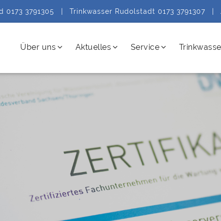
ld 0173 3791305
|
Trinkwasser Rudolstadt 0173 3791307
|
Über uns
Aktuelles
Service
Trinkwasse