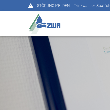
report_problem
STÖRUNG MELDEN:
Trinkwasser Saalfe