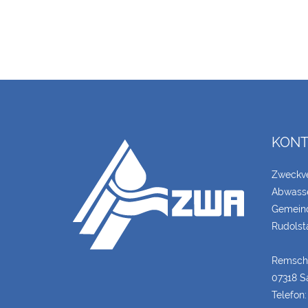
KONT
Zweckv
Abwasse
Gemeind
Rudolst
Remschü
07318 S
Telefon