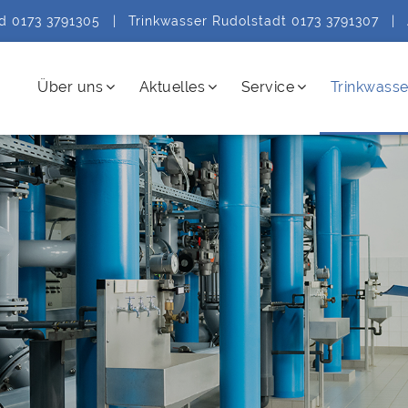
ld 0173 3791305
|
Trinkwasser Rudolstadt 0173 3791307
|
Über uns
Aktuelles
Service
Trinkwasse