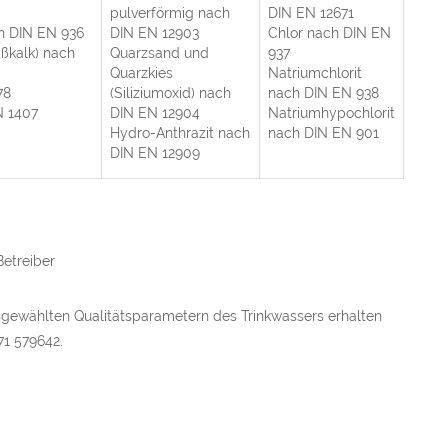
pulverförmig nach
DIN EN 12671
ch DIN EN 936
DIN EN 12903
Chlor nach DIN EN
ßkalk) nach
Quarzsand und
937
Quarzkies
Natriumchlorit
78
(Siliziumoxid) nach
nach DIN EN 938
N 1407
DIN EN 12904
Natriumhypochlorit
Hydro-Anthrazit nach
nach DIN EN 901
DIN EN 12909
etreiber
sgewählten Qualitätsparametern des Trinkwassers erhalten
71 579642.