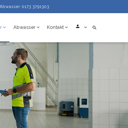
Abwasser 0173 3791303
person
r
Abwasser
Kontakt
