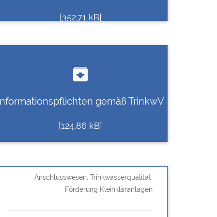
[352,71 kB]

Informationspflichten gemäß TrinkwV
[124,86 kB]
Anschlusswesen, Trinkwasserqualität,
Förderung Kleinkläranlagen