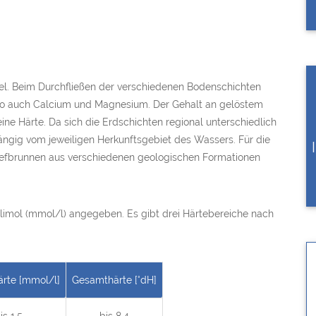
tel. Beim Durchfließen der verschiedenen Bodenschichten
, so auch Calcium und Magnesium. Der Gehalt an gelöstem
e Härte. Da sich die Erdschichten regional unterschiedlich
ngig vom jeweiligen Herkunftsgebiet des Wassers. Für die
iefbrunnen aus verschiedenen geologischen Formationen
illimol (mmol/l) angegeben. Es gibt drei Härtebereiche nach
rte [mmol/l]
Gesamthärte [°dH]