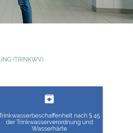
NG (TRINKWV)

Trinkwasserbeschaffenheit nach § 45
der Trinkwasserverordnung und
Wasserhärte