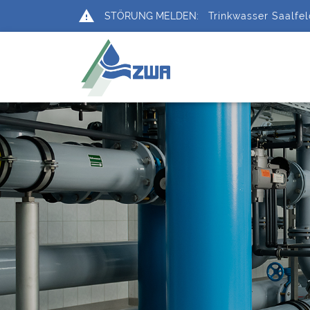
report_problem
STÖRUNG MELDEN:
Trinkwasser Saalfe