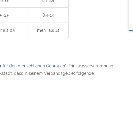
is 1,5
bis 8,4
,5-2,5
8,4-14
 als 2,5
mehr als 14
er für den menschlichen Gebrauch
“ (Trinkwasserverordnung –
lstadt, dass in seinem Verbandsgebiet folgende