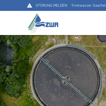
report_problem
STÖRUNG MELDEN:
Trinkwasser Saalfe