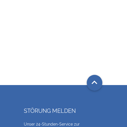

STÖRUNG MELDEN
Unser 24-Stunden-Service zur