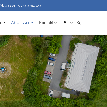
Abwasser 0173 3791303
person
r
Abwasser
Kontakt
