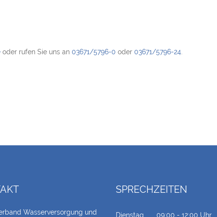
e
oder rufen Sie uns an
03671/5796-0
oder
03671/5796-24
.
AKT
SPRECHZEITEN
erband Wasserversorgung und
Dienstag
09:00 - 12:00 Uhr