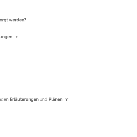
sorgt werden?
rungen
im:
enden
Erläuterungen
und
Plänen
im: