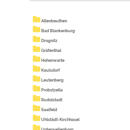
Altenbeuthen
Bad Blankenburg
Drognitz
Gräfenthal
Hohenwarte
Kaulsdorf
Leutenberg
Probstzella
Rudolstadt
Saalfeld
Uhlstädt-Kirchhasel
Unterwellenborn