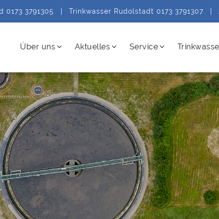
ld 0173 3791305
|
Trinkwasser Rudolstadt 0173 3791307
|
Über uns
Aktuelles
Service
Trinkwasse