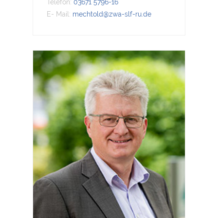
Telefon:
03671 5796-16
E- Mail:
mechtold@zwa-slf-ru.de