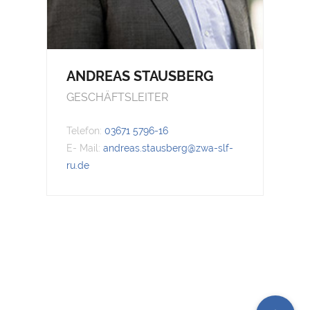
ANDREAS STAUSBERG
GESCHÄFTSLEITER
Telefon:
03671 5796-16
E- Mail:
andreas.stausberg@zwa-slf-
ru.de